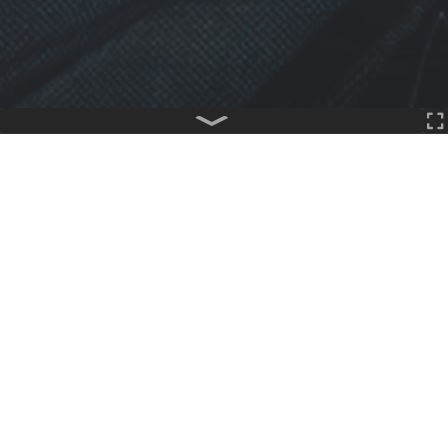
APP
23,799
1,166
4Kh
光暈戰記【奧德賽】
AUTHOR
XiangShou
Description
version 1.3.19
光暈戰記【奧德賽】
在【遠古預言】事件後，新世界迎來了第三場災難… 黑
色瘴氣的籠罩？大陸板塊的巨變？這兩場災難在【異
域】面前，顯得渺小，根本不值一提。